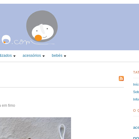
tizados
acessórios
bebés
TA
Iníc
Sobr
Inf
 em fimo
O 
ace
no