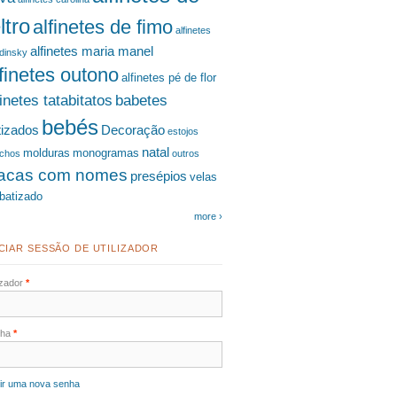
ltro
alfinetes de fimo
alfinetes
alfinetes maria manel
dinsky
lfinetes outono
alfinetes pé de flor
finetes tatabitatos
babetes
bebés
tizados
Decoração
estojos
natal
molduras
monogramas
chos
outros
lacas com nomes
presépios
velas
batizado
more ›
ÍCIAR SESSÃO DE UTILIZADOR
lizador
*
nha
*
ir uma nova senha