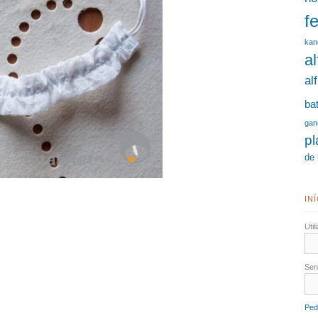
fe
kan
a
al
ba
gan
p
de 
IN
Uti
Se
Ped