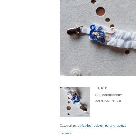
10,00 €
Disponibilidade:
por encomenda
Categorias:
batizados
bebés
porta-chupetas
Ler mais
acerca de Porta chupetas