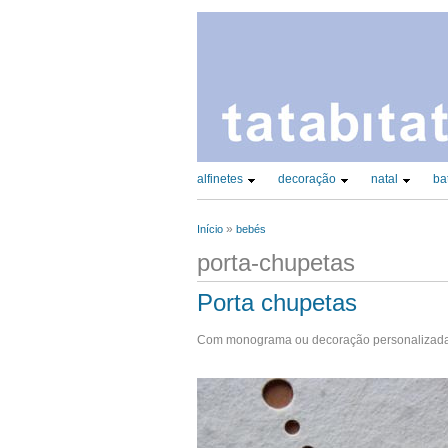
CATEGORIAS PRINCIPAIS (TAX)
alfinetes
decoração
natal
ba
»
Início
bebés
Está aqui
porta-chupetas
Porta chupetas
Com monograma ou decoração personalizada