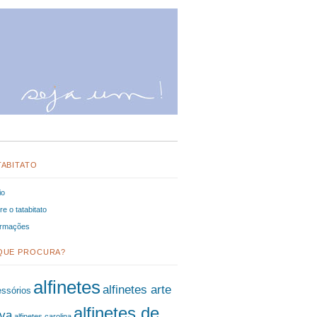
TABITATO
io
e o tatabitato
ormações
QUE PROCURA?
alfinetes
alfinetes arte
ssórios
alfinetes de
va
alfinetes carolina