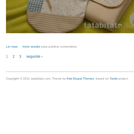
Ler mais
acerca de Kit fonfom
Inicie sessão
para publicar comentários
1
2
3
seguinte ›
Páginas
Copyright © 2011 tatabitato.com
Theme by
Kiwi Drupal Themes
, based on
Tarski
project.