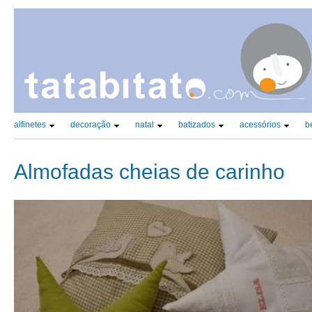
CATEGORIAS PRINCIPAIS (TAX)
alfinetes
decoração
natal
batizados
acessórios
b
Almofadas cheias de carinho